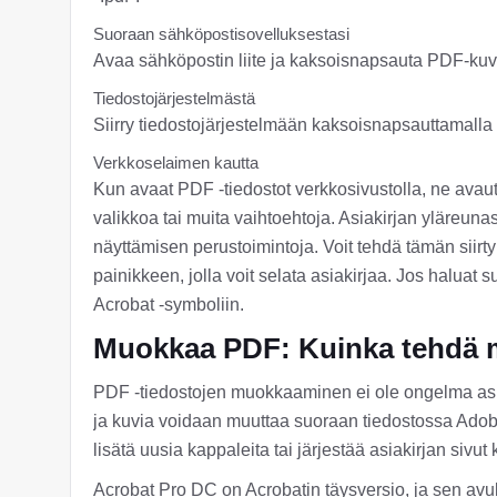
Suoraan sähköpostisovelluksestasi
Avaa sähköpostin liite ja kaksoisnapsauta PDF-kuv
Tiedostojärjestelmästä
Siirry tiedostojärjestelmään kaksoisnapsauttamall
Verkkoselaimen kautta
Kun avaat PDF -tiedostot verkkosivustolla, ne avautu
valikkoa tai muita vaihtoehtoja. Asiakirjan yläreunass
näyttämisen perustoimintoja. Voit tehdä tämän siirt
painikkeen, jolla voit selata asiakirjaa. Jos haluat s
Acrobat -symboliin.
Muokkaa PDF: Kuinka tehdä m
PDF -tiedostojen muokkaaminen ei ole ongelma asi
ja kuvia voidaan muuttaa suoraan tiedostossa Adobe
lisätä uusia kappaleita tai järjestää asiakirjan sivu
Acrobat Pro DC on Acrobatin täysversio, ja sen avul