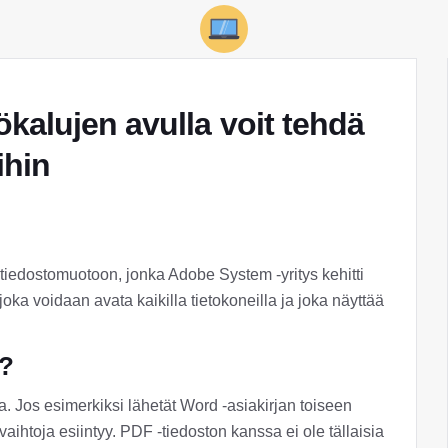
alujen avulla voit tehdä
ihin
tiedostomuotoon, jonka Adobe System -yritys kehitti
oka voidaan avata kaikilla tietokoneilla ja joka näyttää
n?
ta. Jos esimerkiksi lähetät Word -asiakirjan toiseen
invaihtoja esiintyy. PDF -tiedoston kanssa ei ole tällaisia