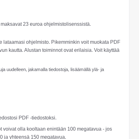
set maksavat 23 euroa ohjelmistolisenssistä.
ole lataamasi ohjelmisto. Pikemminkin voit muokata PDF
 kautta. Alustan toiminnot ovat erilaisia. Voit käyttää
ja uudelleen, jakamalla tiedostoja, lisäämällä ylä- ja
edostosi PDF -tiedostoksi.
stot voivat olla kooltaan enintään 100 megatavua - jos
 20 ja yhteensä 150 megatavua.