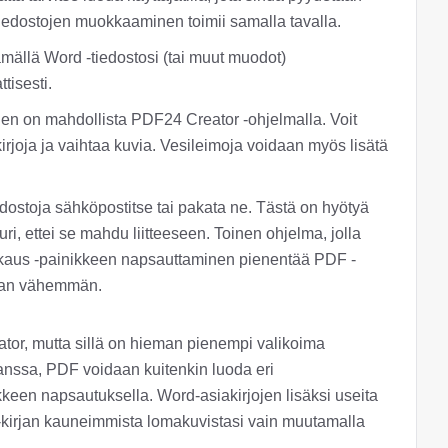
edostojen muokkaaminen toimii samalla tavalla.
mällä Word -tiedostosi (tai muut muodot)
isesti.
 on mahdollista PDF24 Creator -ohjelmalla. Voit
kirjoja ja vaihtaa kuvia. Vesileimoja voidaan myös lisätä
dostoja sähköpostitse tai pakata ne. Tästä on hyötyä
uri, ettei se mahdu liitteeseen. Toinen ohjelma, jolla
kkaus -painikkeen napsauttaminen pienentää PDF -
itaan vähemmän.
tor, mutta sillä on hieman pienempi valikoima
anssa, PDF voidaan kuitenkin luoda eri
een napsautuksella. Word-asiakirjojen lisäksi useita
 e-kirjan kauneimmista lomakuvistasi vain muutamalla