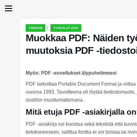
›
TÄRKEIN
TYÖKALUT 2026
Muokkaa PDF: Näiden työk
muutoksia PDF -tiedosto
Myös: PDF -sovellukset älypuhelimeesi
PDF tarkoittaa Portable Document Format ja viittaa 
vuonna 1993. Tavoitteena oli löytää tiedostomuoto, j
sisällön muuttumattomana.
Mitä etuja PDF -asiakirjalla o
PDF -asiakirja voi koostua sekä tekstistä että kuvis
tietokoneeseen, valittua fonttia ei voi toistaa tai riv