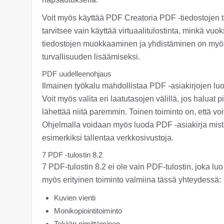
Voit myös käyttää PDF Creatoria PDF -tiedostojen 
tarvitsee vain käyttää virtuaalitulostinta, minkä v
tiedostojen muokkaaminen ja yhdistäminen on myös 
turvallisuuden lisäämiseksi.
PDF uudelleenohjaus
Ilmainen työkalu mahdollistaa PDF -asiakirjojen 
Voit myös valita eri laatutasojen välillä, jos haluat
lähettää niitä paremmin. Toinen toiminto on, että v
Ohjelmalla voidaan myös luoda PDF -asiakirja mistä 
esimerkiksi tallentaa verkkosivustoja.
7 PDF -tulostin 8.2
7 PDF-tulostin 8.2 ei ole vain PDF-tulostin, joka l
myös erityinen toiminto valmiina tässä yhteydessä:
Kuvien vienti
Monikopiointitoiminto
Tekijän nimittäminen