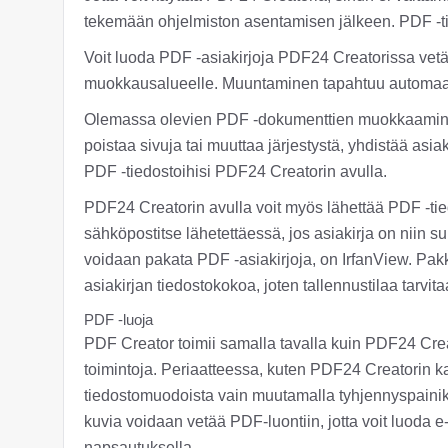
tekemään ohjelmiston asentamisen jälkeen. PDF -ti
Voit luoda PDF -asiakirjoja PDF24 Creatorissa vetä
muokkausalueelle. Muuntaminen tapahtuu automaatt
Olemassa olevien PDF -dokumenttien muokkaaminen
poistaa sivuja tai muuttaa järjestystä, yhdistää asia
PDF -tiedostoihisi PDF24 Creatorin avulla.
PDF24 Creatorin avulla voit myös lähettää PDF -tie
sähköpostitse lähetettäessä, jos asiakirja on niin su
voidaan pakata PDF -asiakirjoja, on IrfanView. Pa
asiakirjan tiedostokokoa, joten tallennustilaa tarv
PDF -luoja
PDF Creator toimii samalla tavalla kuin PDF24 Crea
toimintoja. Periaatteessa, kuten PDF24 Creatorin k
tiedostomuodoista vain muutamalla tyhjennyspainikk
kuvia voidaan vetää PDF-luontiin, jotta voit luoda
napsautuksella.