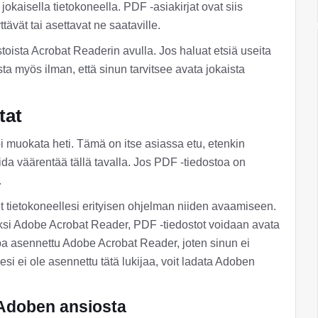
kaisella tietokoneella. PDF -asiakirjat ovat siis
ttävät tai asettavat ne saataville.
toista Acrobat Readerin avulla. Jos haluat etsiä useita
a myös ilman, että sinun tarvitsee avata jokaista
tat
voi muokata heti. Tämä on itse asiassa etu, etenkin
voida väärentää tällä tavalla. Jos PDF -tiedostoa on
.
set tietokoneellesi erityisen ohjelman niiden avaamiseen.
iksi Adobe Acrobat Reader, PDF -tiedostot voidaan avata
opa asennettu Adobe Acrobat Reader, joten sinun ei
llesi ei ole asennettu tätä lukijaa, voit ladata Adoben
 Adoben ansiosta