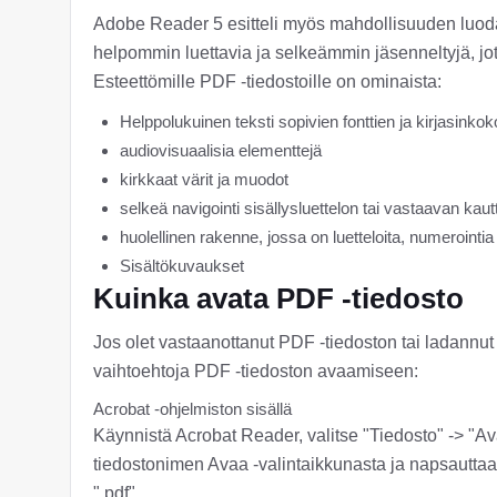
Adobe Reader 5 esitteli myös mahdollisuuden luoda 
helpommin luettavia ja selkeämmin jäsenneltyjä, jo
Esteettömille PDF -tiedostoille on ominaista:
Helppolukuinen teksti sopivien fonttien ja kirjasinko
audiovisuaalisia elementtejä
kirkkaat värit ja muodot
selkeä navigointi sisällysluettelon tai vastaavan kaut
huolellinen rakenne, jossa on luetteloita, numerointia 
Sisältökuvaukset
Kuinka avata PDF -tiedosto
Jos olet vastaanottanut PDF -tiedoston tai ladannut 
vaihtoehtoja PDF -tiedoston avaamiseen:
Acrobat -ohjelmiston sisällä
Käynnistä Acrobat Reader, valitse "Tiedosto" -> "Av
tiedostonimen Avaa -valintaikkunasta ja napsauttaa
".pdf".