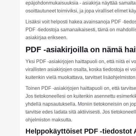
epäjohdonmukaisuuksia - asiakirja näyttää samalta jo
osoittautuneet toimiviksi, ja jopa viralliset elimet käy
Lisäksi voit helposti hakea avainsanoja PDF -tiedos
PDF -tiedostoja samanaikaisesti, tämä on mahdollist
asiakirjaa erikseen.
PDF -asiakirjoilla on nämä hai
Yksi PDF -asiakirjojen haittapuoli on, että niitä ei 
virallisten asiakirjojen osalta, koska tiedostoja ei 
kuitenkin vielä muokattava, tarvitset lisäohjelmiston
Toinen PDF -asiakirjojen haittapuoli on, että tarvit
Jos tietokoneellesi on kuitenkin asennettu esimerk
yhdellä napsautuksella. Moniin tietokoneisiin on j
tarvitse edes ladata sitä aktiivisesti. Jos tietokonee
ohjelmiston maksutta.
Helppokäyttöiset PDF -tiedostot