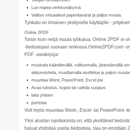
Luo nopea verkkonäkymä
Valitse virtuaaliset paperitavarat ja paljon muuta.
Työkalu on ilmainen yksityisille käyttäjille - yrityk
Online 2PDF
Toisin kuin neljä muuta työkalua, Online 2PDF ei 
-tiedostojasi suoraan verkossa Online2PDF.com -sivun
PDF -asiakirjoja:
muokata kääntämällä, valitsemalla, järjestämällä sivu
alatunnisteita, muuttamalla asettelua ja paljon muuta
muuntaa Word, PowerPoint, Excel jne
Avaa tulostus, kopioi tai vaihda suojaus
laita yhteen
puristaa
Voit myös muuntaa Word-, Excel- tai PowerPoint -ti
Yksi alustan rajoituksista on, että yksittäiset tiedo
haluat yhdistää useita tiedostoja, raja on enintään