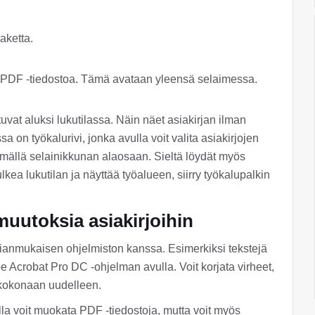
aketta.
a PDF -tiedostoa. Tämä avataan yleensä selaimessa.
vat aluksi lukutilassa. Näin näet asiakirjan ilman
a on työkalurivi, jonka avulla voit valita asiakirjojen
ymällä selainikkunan alaosaan. Sieltä löydät myös
ulkea lukutilan ja näyttää työalueen, siirry työkalupalkin
uutoksia asiakirjoihin
anmukaisen ohjelmiston kanssa. Esimerkiksi tekstejä
 Acrobat Pro DC -ohjelman avulla. Voit korjata virheet,
t kokonaan uudelleen.
la voit muokata PDF -tiedostoja, mutta voit myös