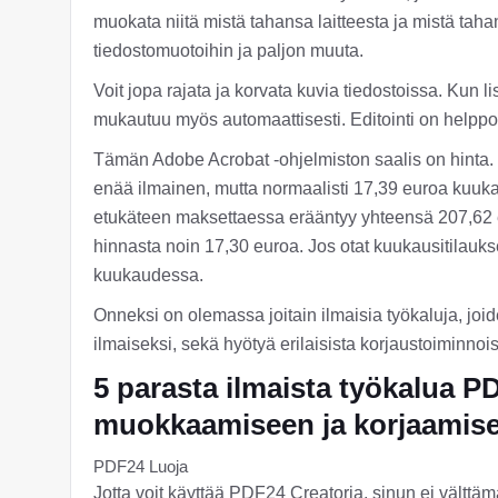
muokata niitä mistä tahansa laitteesta ja mistä taha
tiedostomuotoihin ja paljon muuta.
Voit jopa rajata ja korvata kuvia tiedostoissa. Kun l
mukautuu myös automaattisesti. Editointi on helppo
Tämän Adobe Acrobat -ohjelmiston saalis on hinta.
enää ilmainen, mutta normaalisti 17,39 euroa kuuka
etukäteen maksettaessa erääntyy yhteensä 207,62 
hinnasta noin 17,30 euroa. Jos otat kuukausitilauks
kuukaudessa.
Onneksi on olemassa joitain ilmaisia työkaluja, joi
ilmaiseksi, sekä hyötyä erilaisista korjaustoiminnois
5 parasta ilmaista työkalua P
muokkaamiseen ja korjaamis
PDF24 Luoja
Jotta voit käyttää PDF24 Creatoria, sinun ei välttämä