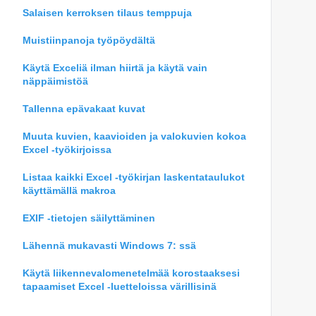
Salaisen kerroksen tilaus temppuja
Muistiinpanoja työpöydältä
Käytä Exceliä ilman hiirtä ja käytä vain
näppäimistöä
Tallenna epävakaat kuvat
Muuta kuvien, kaavioiden ja valokuvien kokoa
Excel -työkirjoissa
Listaa kaikki Excel -työkirjan laskentataulukot
käyttämällä makroa
EXIF -tietojen säilyttäminen
Lähennä mukavasti Windows 7: ssä
Käytä liikennevalomenetelmää korostaaksesi
tapaamiset Excel -luetteloissa värillisinä