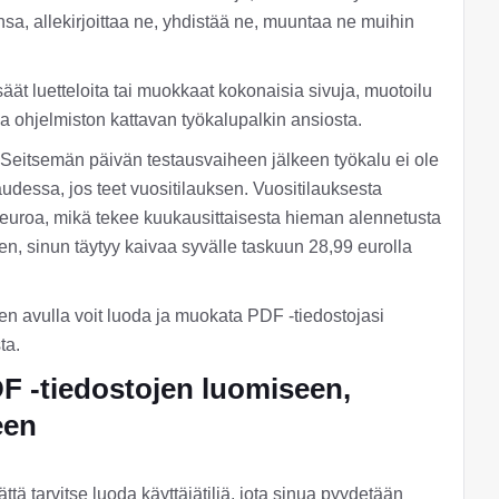
nsa, allekirjoittaa ne, yhdistää ne, muuntaa ne muihin
isäät luetteloita tai muokkaat kokonaisia sivuja, muotoilu
a ohjelmiston kattavan työkalupalkin ansiosta.
 Seitsemän päivän testausvaiheen jälkeen työkalu ei ole
udessa, jos teet vuositilauksen. Vuositilauksesta
euroa, mikä tekee kuukausittaisesta hieman alennetusta
en, sinun täytyy kaivaa syvälle taskuun 28,99 eurolla
den avulla voit luoda ja muokata PDF -tiedostojasi
ta.
DF -tiedostojen luomiseen,
een
ttä tarvitse luoda käyttäjätiliä, jota sinua pyydetään