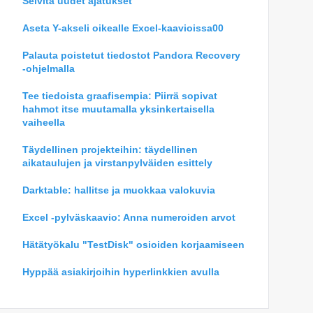
Selvitä uudet ajatukset
Aseta Y-akseli oikealle Excel-kaavioissa00
Palauta poistetut tiedostot Pandora Recovery
-ohjelmalla
Tee tiedoista graafisempia: Piirrä sopivat
hahmot itse muutamalla yksinkertaisella
vaiheella
Täydellinen projekteihin: täydellinen
aikataulujen ja virstanpylväiden esittely
Darktable: hallitse ja muokkaa valokuvia
Excel -pylväskaavio: Anna numeroiden arvot
Hätätyökalu "TestDisk" osioiden korjaamiseen
Hyppää asiakirjoihin hyperlinkkien avulla