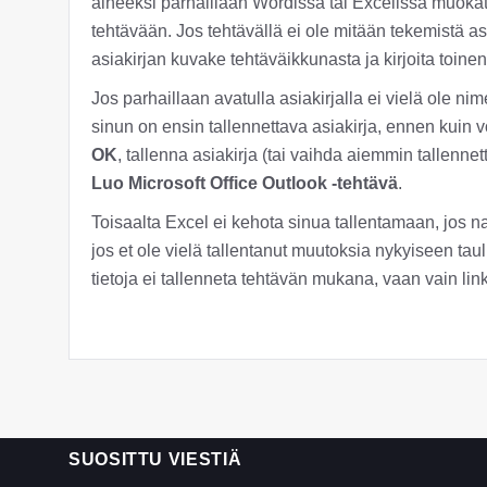
aiheeksi parhaillaan Wordissa tai Excelissä muokatt
tehtävään. Jos tehtävällä ei ole mitään tekemistä asi
asiakirjan kuvake tehtäväikkunasta ja kirjoita toinen
Jos parhaillaan avatulla asiakirjalla ei vielä ole ni
sinun on ensin tallennettava asiakirja, ennen kuin vo
OK
, tallenna asiakirja (tai vaihda aiemmin tallenne
Luo Microsoft Office Outlook -tehtävä
.
Toisaalta Excel ei kehota sinua tallentamaan, jos 
jos et ole vielä tallentanut muutoksia nykyiseen t
tietoja ei tallenneta tehtävän mukana, vaan vain lin
SUOSITTU VIESTIÄ