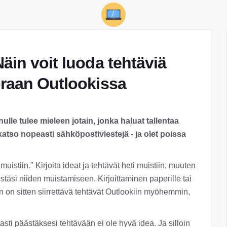
äin voit luoda tehtäviä
oraan Outlookissa
nulle tulee mieleen jotain, jonka haluat tallentaa
katso nopeasti sähköpostiviestejä - ja olet poissa
uistiin." Kirjoita ideat ja tehtävät heti muistiin, muuten
täsi niiden muistamiseen. Kirjoittaminen paperille tai
n on sitten siirrettävä tehtävät Outlookiin myöhemmin,
sti päästäksesi tehtävään ei ole hyvä idea. Ja silloin