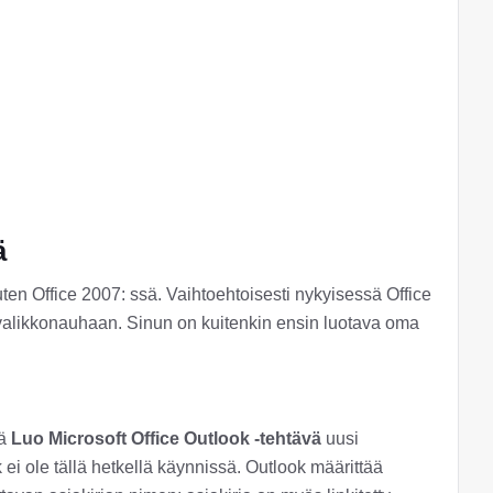
ä
uten Office 2007: ssä. Vaihtoehtoisesti nykyisessä Office
 valikkonauhaan. Sinun on kuitenkin ensin luotava oma
sä
Luo Microsoft Office Outlook -tehtävä
uusi
ei ole tällä hetkellä käynnissä. Outlook määrittää