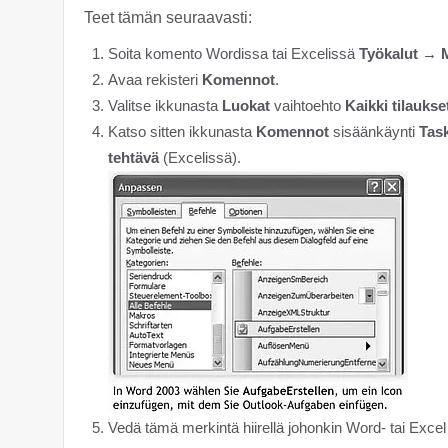
Teet tämän seuraavasti:
Soita komento Wordissa tai Excelissä
Työkalut → 
Avaa rekisteri
Komennot
.
Valitse ikkunasta
Luokat
vaihtoehto
Kaikki tilaukse
Katso sitten ikkunasta
Komennot
sisäänkäynti
Tas
tehtävä
(Excelissä).
Vedä tämä merkintä hiirellä johonkin Word- tai Excel 