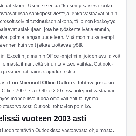
stilaatikkoon. Usein se ei jää "katson pikaisesti, onko
 avaavat lisää sähköpostiviestejä, ehkä vastaavat niihin
crosoft selvitti tutkimuksen aikana, tällainen keskeytys
palaavat asiakirjaan, jota he työskentelivät aiemmin,
voivat poimia langan uudelleen. Mitä monimutkaisempi
ä ennen kuin voit jatkaa tuottavaa työtä.
, Exceliin ja muihin Office -ohjelmiin, joiden avulla voit
elmasta ilman, että sinun tarvitsee vaihtaa Outlook -
ja vähennät häiriötekijöiden riskiä.
 asti
Luo Microsoft Office Outlook -tehtävä
jossakin
 Office 2007: stä). Office 2007: ssä integroit vastaavan
myös mahdollista luoda oma välilehti tai ryhmä
oletusarvoisesti Outlook -tehtävien painike.
elissä vuoteen 2003 asti
oit luoda tehtävän Outlookissa vastaavasta ohjelmasta.