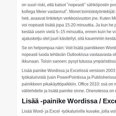
on suuri riski, että katsot "nopeasti" sähköpostin po
kollega Meier vastannut". Monet toimistotyöntekijät
heti, avaavat linkitetyn verkkosivuston jne. Kuten Mi
voi nopeasti lisätä jopa 15-20 minuuttia. Ja kun he 
kestää usein vielä 5–15 minuuttia, ennen kuin he 
ajatusketju olet juuri käsitellyt, sitä kauemmin kestä
Se on helpompaa näin: Voit lisätä painikkeen Wordiin
nopeasti luoda tehtävän Outlookissa vastaavasta ohj
ikkunaan. Toisin sanoen: pysyt tutussa ympäristössä 
Lisää painike Wordissa ja Excelissä versioon 2003
työkalurivistä (vain PowerPointissa ja Publisherissa
painikkeen pikakäyttöpalkkiin. Office 2010: ssä on 
välilehdelle ja lisätä painike sinne. Onenotessa on 
Lisää -painike Wordissa / Exc
Lisää Word- ja Excel -työkaluriville kuvake, jolla v