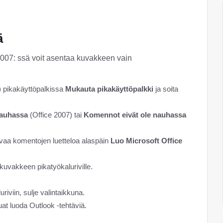
ä
2007: ssä voit asentaa kuvakkeen vain
) pikakäyttöpalkissa
Mukauta pikakäyttöpalkki
ja soita
nauhassa
(Office 2007) tai
Komennot eivät ole nauhassa
evaa komentojen luetteloa alaspäin
Luo Microsoft Office
 kuvakkeen pikatyökaluriville.
.
iviin, sulje valintaikkuna.
luat luoda Outlook -tehtäviä.