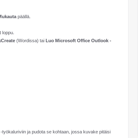
Mukauta
päällä.
t
loppu.
kCreate
(Wordissa) tai
Luo Microsoft Office Outlook -
-työkaluriviin ja pudota se kohtaan, jossa kuvake pitäisi