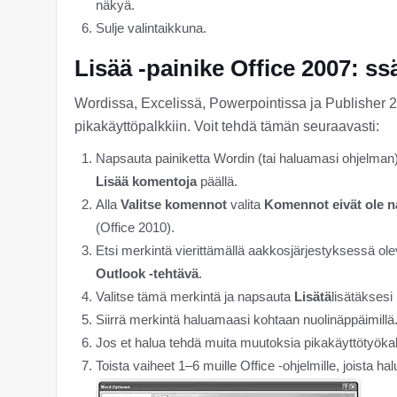
näkyä.
Sulje valintaikkuna.
Lisää -painike Office 2007: ss
Wordissa, Excelissä, Powerpointissa ja Publisher 
pikakäyttöpalkkiin. Voit tehdä tämän seuraavasti:
Napsauta painiketta Wordin (tai haluamasi ohjelman
Lisää komentoja
päällä.
Alla
Valitse komennot
valita
Komennot eivät ole 
(Office 2010).
Etsi merkintä vierittämällä aakkosjärjestyksessä ol
Outlook -tehtävä
.
Valitse tämä merkintä ja napsauta
Lisätä
lisätäksesi
Siirrä merkintä haluamaasi kohtaan nuolinäppäimillä
Jos et halua tehdä muita muutoksia pikakäyttötyökalur
Toista vaiheet 1–6 muille Office -ohjelmille, joista ha