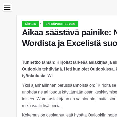
›
TÄRKEIN
SÄHKÖPOSTITSE 2026
Aikaa säästävä painike: N
Wordista ja Excelistä su
Tunnetko tämän: Kirjoitat tärkeää asiakirjaa ja si
Outlookin tehtävänä. Heti kun olet Outlookissa, 
työnkulusta. Wi
Yksi ajanhallinnan perussäännöistä on: "Kirjoita se m
unohdat ne tai joudut käyttämään osan keskittymises
toiseen Word -asiakirjaan on vaihtoehto, mutta sinu
mikä vaatii lisätoimia.
Kokemus on osoittanut, että hypätä Outlookiin nopea