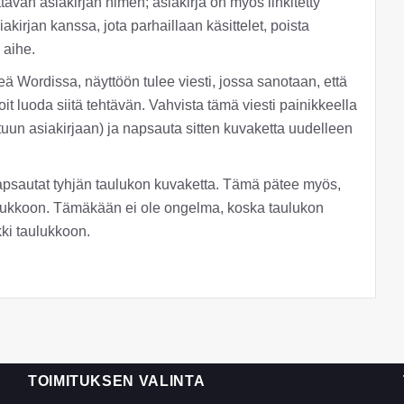
avan asiakirjan nimen; asiakirja on myös linkitetty
akirjan kanssa, jota parhaillaan käsittelet, poista
 aihe.
meä Wordissa, näyttöön tulee viesti, jossa sanotaan, että
it luoda siitä tehtävän. Vahvista tämä viesti painikkeella
ttuun asiakirjaan) ja napsauta sitten kuvaketta uudelleen
napsautat tyhjän taulukon kuvaketta. Tämä pätee myös,
aulukkoon. Tämäkään ei ole ongelma, koska taulukon
kki taulukkoon.
TOIMITUKSEN VALINTA