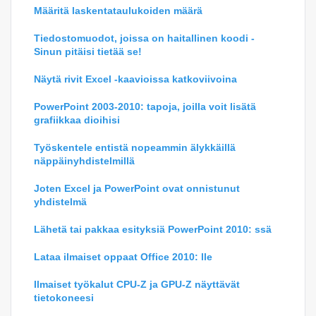
Määritä laskentataulukoiden määrä
Tiedostomuodot, joissa on haitallinen koodi -
Sinun pitäisi tietää se!
Näytä rivit Excel -kaavioissa katkoviivoina
PowerPoint 2003-2010: tapoja, joilla voit lisätä
grafiikkaa dioihisi
Työskentele entistä nopeammin älykkäillä
näppäinyhdistelmillä
Joten Excel ja PowerPoint ovat onnistunut
yhdistelmä
Lähetä tai pakkaa esityksiä PowerPoint 2010: ssä
Lataa ilmaiset oppaat Office 2010: lle
Ilmaiset työkalut CPU-Z ja GPU-Z näyttävät
tietokoneesi