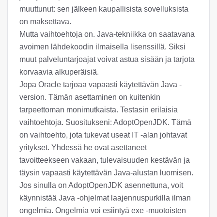
muuttunut: sen jälkeen kaupallisista sovelluksista
on maksettava.
Mutta vaihtoehtoja on. Java-tekniikka on saatavana
avoimen lähdekoodin ilmaisella lisenssillä. Siksi
muut palveluntarjoajat voivat astua sisään ja tarjota
korvaavia alkuperäisiä.
Jopa Oracle tarjoaa vapaasti käytettävän Java -
version. Tämän asettaminen on kuitenkin
tarpeettoman monimutkaista. Testasin erilaisia
vaihtoehtoja. Suositukseni: AdoptOpenJDK. Tämä
on vaihtoehto, jota tukevat useat IT -alan johtavat
yritykset. Yhdessä he ovat asettaneet
tavoitteekseen vakaan, tulevaisuuden kestävän ja
täysin vapaasti käytettävän Java-alustan luomisen.
Jos sinulla on AdoptOpenJDK asennettuna, voit
käynnistää Java -ohjelmat laajennuspurkilla ilman
ongelmia. Ongelmia voi esiintyä exe -muotoisten