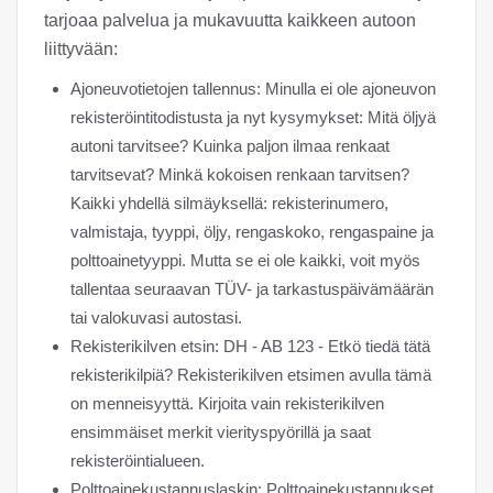
tarjoaa palvelua ja mukavuutta kaikkeen autoon
liittyvään:
Ajoneuvotietojen tallennus: Minulla ei ole ajoneuvon
rekisteröintitodistusta ja nyt kysymykset: Mitä öljyä
autoni tarvitsee? Kuinka paljon ilmaa renkaat
tarvitsevat? Minkä kokoisen renkaan tarvitsen?
Kaikki yhdellä silmäyksellä: rekisterinumero,
valmistaja, tyyppi, öljy, rengaskoko, rengaspaine ja
polttoainetyyppi. Mutta se ei ole kaikki, voit myös
tallentaa seuraavan TÜV- ja tarkastuspäivämäärän
tai valokuvasi autostasi.
Rekisterikilven etsin: DH - AB 123 - Etkö tiedä tätä
rekisterikilpiä? Rekisterikilven etsimen avulla tämä
on menneisyyttä. Kirjoita vain rekisterikilven
ensimmäiset merkit vierityspyörillä ja saat
rekisteröintialueen.
Polttoainekustannuslaskin: Polttoainekustannukset