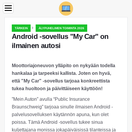
›
TÄRKEIN
ÄLYPUHELIMEN TOIMINTA 2026
Android -sovellus "My Car" on
ilmainen autosi
Moottoriajoneuvon ylläpito on nykyään todella
hankalaa ja tarpeeksi kallista. Joten on hyvä,
että "My Car" -sovellus tarjoaa konkreettista
tukea huoltoon ja päivittäiseen käyttöön!
”Mein Auton” avulla “Public Insurance
Braunschweig” tarjoaa sinulle ilmaisen Android -
palvelusovelluksen käytännön apuna, kun olet
poissa. Tämä Android -sovellus tukee sinua
kuljettajana monissa jokapäiväisissä tilanteissa ja