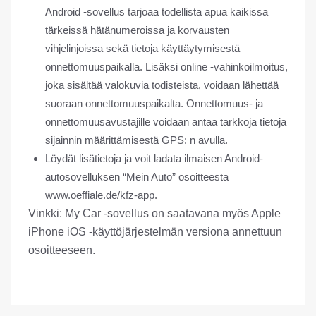
Android -sovellus tarjoaa todellista apua kaikissa
tärkeissä hätänumeroissa ja korvausten
vihjelinjoissa sekä tietoja käyttäytymisestä
onnettomuuspaikalla. Lisäksi online -vahinkoilmoitus,
joka sisältää valokuvia todisteista, voidaan lähettää
suoraan onnettomuuspaikalta. Onnettomuus- ja
onnettomuusavustajille voidaan antaa tarkkoja tietoja
sijainnin määrittämisestä GPS: n avulla.
Löydät lisätietoja ja voit ladata ilmaisen Android-
autosovelluksen “Mein Auto” osoitteesta
www.oeffiale.de/kfz-app.
Vinkki: My Car -sovellus on saatavana myös Apple
iPhone iOS -käyttöjärjestelmän versiona annettuun
osoitteeseen.