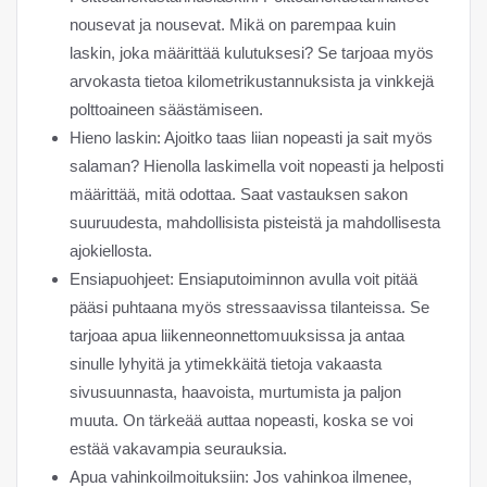
nousevat ja nousevat. Mikä on parempaa kuin
laskin, joka määrittää kulutuksesi? Se tarjoaa myös
arvokasta tietoa kilometrikustannuksista ja vinkkejä
polttoaineen säästämiseen.
Hieno laskin: Ajoitko taas liian nopeasti ja sait myös
salaman? Hienolla laskimella voit nopeasti ja helposti
määrittää, mitä odottaa. Saat vastauksen sakon
suuruudesta, mahdollisista pisteistä ja mahdollisesta
ajokiellosta.
Ensiapuohjeet: Ensiaputoiminnon avulla voit pitää
pääsi puhtaana myös stressaavissa tilanteissa. Se
tarjoaa apua liikenneonnettomuuksissa ja antaa
sinulle lyhyitä ja ytimekkäitä tietoja vakaasta
sivusuunnasta, haavoista, murtumista ja paljon
muuta. On tärkeää auttaa nopeasti, koska se voi
estää vakavampia seurauksia.
Apua vahinkoilmoituksiin: Jos vahinkoa ilmenee,