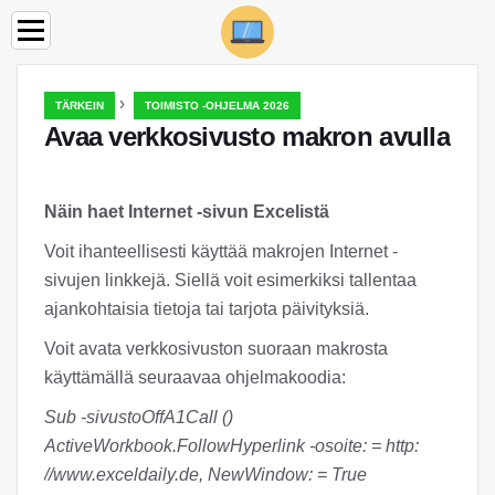
›
TÄRKEIN
TOIMISTO -OHJELMA 2026
Avaa verkkosivusto makron avulla
Näin haet Internet -sivun Excelistä
Voit ihanteellisesti käyttää makrojen Internet -
sivujen linkkejä. Siellä voit esimerkiksi tallentaa
ajankohtaisia tietoja tai tarjota päivityksiä.
Voit avata verkkosivuston suoraan makrosta
käyttämällä seuraavaa ohjelmakoodia:
Sub -sivustoOffA1Call ()
ActiveWorkbook.FollowHyperlink -osoite: = http:
//www.exceldaily.de, NewWindow: = True