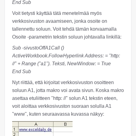
End Sub
Voit tietysti käyttää tätä menetelmää myös
verkkosivuston avaamiseen, jonka osoite on
tallennettu soluun. Voit tehdä tämän korvaamalla
Osoite -parametrin tekstin soluun johtavalla linkillä:
Sub -sivustoOffA1Call ()
ActiveWorkbook.FollowHyperlink Address: = "http:
//" + Range ("a1"). Teksti, NewWindow: = True
End Sub
Nyt riittää, että kirjoitat verkkosivuston osoitteen
soluun A1, jotta makro voi avata sivun. Koska makro
asettaa etuliitteen "http: //" solun A1 tekstin eteen,
voit aloittaa verkkosivuston suoraan solulla A1
"www", kuten seuraavassa kuvassa näkyy: