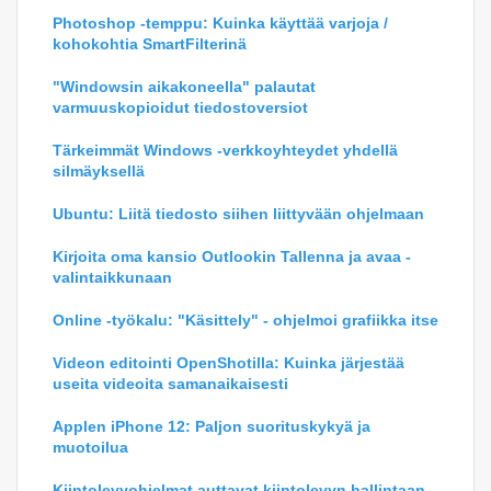
Photoshop -temppu: Kuinka käyttää varjoja /
kohokohtia SmartFilterinä
"Windowsin aikakoneella" palautat
varmuuskopioidut tiedostoversiot
Tärkeimmät Windows -verkkoyhteydet yhdellä
silmäyksellä
Ubuntu: Liitä tiedosto siihen liittyvään ohjelmaan
Kirjoita oma kansio Outlookin Tallenna ja avaa -
valintaikkunaan
Online -työkalu: "Käsittely" - ohjelmoi grafiikka itse
Videon editointi OpenShotilla: Kuinka järjestää
useita videoita samanaikaisesti
Applen iPhone 12: Paljon suorituskykyä ja
muotoilua
Kiintolevyohjelmat auttavat kiintolevyn hallintaan