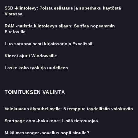
SSD -kiintolevy: Poista esilataus ja superhaku käytöstä
Vistassa
RAM -muistia kiintolevyn sijaan: Surffaa nopeammin
Firefoxilla
Luo satunnaisesti kirjainsarjoja Excelissä
Kinect ajurit Windowsille
Laske koko työkirja uudelleen
TOIMITUKSEN VALINTA
Valokuvaus älypuhelimella: 5 temppua täydellisiin valokuviin
Startpage.com -hakukone: Lisää tietosuojaa
Mikä messenger -sovellus sopii sinulle?