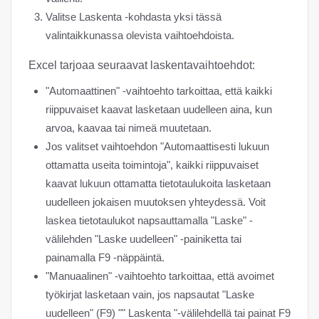
Valitse Laskenta -kohdasta yksi tässä
valintaikkunassa olevista vaihtoehdoista.
Excel tarjoaa seuraavat laskentavaihtoehdot:
"Automaattinen" -vaihtoehto tarkoittaa, että kaikki
riippuvaiset kaavat lasketaan uudelleen aina, kun
arvoa, kaavaa tai nimeä muutetaan.
Jos valitset vaihtoehdon "Automaattisesti lukuun
ottamatta useita toimintoja", kaikki riippuvaiset
kaavat lukuun ottamatta tietotaulukoita lasketaan
uudelleen jokaisen muutoksen yhteydessä. Voit
laskea tietotaulukot napsauttamalla "Laske" -
välilehden "Laske uudelleen" -painiketta tai
painamalla F9 -näppäintä.
"Manuaalinen" -vaihtoehto tarkoittaa, että avoimet
työkirjat lasketaan vain, jos napsautat "Laske
uudelleen" (F9) "" Laskenta "-välilehdellä tai painat F9