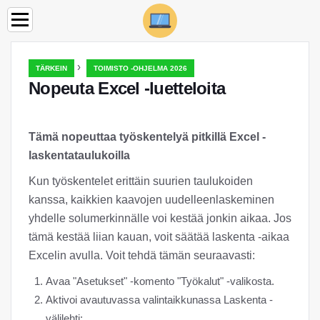
›
TÄRKEIN
TOIMISTO -OHJELMA 2026
Nopeuta Excel -luetteloita
Tämä nopeuttaa työskentelyä pitkillä Excel -
laskentataulukoilla
Kun työskentelet erittäin suurien taulukoiden
kanssa, kaikkien kaavojen uudelleenlaskeminen
yhdelle solumerkinnälle voi kestää jonkin aikaa. Jos
tämä kestää liian kauan, voit säätää laskenta -aikaa
Excelin avulla. Voit tehdä tämän seuraavasti:
Avaa "Asetukset" -komento "Työkalut" -valikosta.
Aktivoi avautuvassa valintaikkunassa Laskenta -
välilehti: