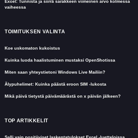
Excel: Tunnista ja siirrä sarakkeen viimeinen arvo kolmessa
vaiheessa
TOIMITUKSEN VALINTA
Koe uskomaton kukoistus
Kuinka luoda haalistuminen mustaksi OpenShotissa
Miten saan yhteystietoni Windows Live Mailiin?
Älypuhelimet: Kuinka päästä eroon SIM -lukosta
Mikä päivä tietystä päivämäärästä on x päivän jälkeen?
TOP ARTIKKELIT
Salli vain positiiviset laskentatulokset Excel -luetteloissa