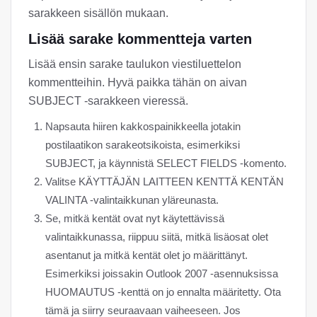
sarakkeen sisällön mukaan.
Lisää sarake kommentteja varten
Lisää ensin sarake taulukon viestiluettelon
kommentteihin. Hyvä paikka tähän on aivan
SUBJECT -sarakkeen vieressä.
Napsauta hiiren kakkospainikkeella jotakin
postilaatikon sarakeotsikoista, esimerkiksi
SUBJECT, ja käynnistä SELECT FIELDS -komento.
Valitse KÄYTTÄJÄN LAITTEEN KENTTÄ KENTÄN
VALINTA -valintaikkunan yläreunasta.
Se, mitkä kentät ovat nyt käytettävissä
valintaikkunassa, riippuu siitä, mitkä lisäosat olet
asentanut ja mitkä kentät olet jo määrittänyt.
Esimerkiksi joissakin Outlook 2007 -asennuksissa
HUOMAUTUS -kenttä on jo ennalta määritetty. Ota
tämä ja siirry seuraavaan vaiheeseen. Jos