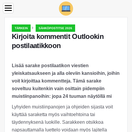
›
TÄRKEIN
SÄHKÖPOSTITSE 2026
Kirjoita kommentit Outlookin
postilaatikkoon
Lisää sarake postilaatikon viestien
yleiskatsaukseen ja alla oleviin kansioihin, joihin
voit kirjoittaa kommentteja. Tämä sarake
soveltuu kuitenkin vain osittain pidempiin
muistiinpanoihin: jopa 24 tuuman näytöllä mi
Lyhyiden muistiinpanojen ja ohjeiden sijasta voit
käyttää saraketta myös vaihtoehtoina tai
täydennyksenä luokille. Sarakkeen otsikkoa
napsauttamalla luettelo voidaan myös lajitella