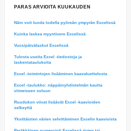
PARAS ARVIOITA KUUKAUDEN
Näin voit luoda todella pyöreän ympyrän Excelissä
Kuinka laskea myyntivero Excelissä
Vuosipäivälaskut Excelissä
Tulosta useita Excel -tiedostoja ja
laskentataulukoita
Excel -toimintojen lisääminen kaavaluettelosta
Excel -taulukko: näppäinyhdistelmän kautta
viimeiseen soluun
Ruudukon viivat lisäävät Excel -kaavioiden
selkeyttä
Yksittäisten värien selvittäminen Excelin kaavioista
Peräkkäinen numerointi Excelissä rivien tai