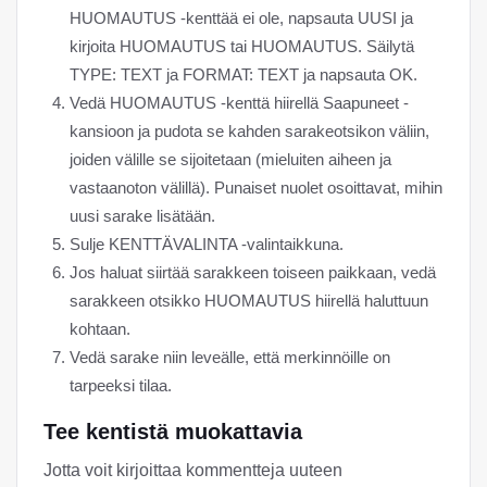
HUOMAUTUS -kenttää ei ole, napsauta UUSI ja
kirjoita HUOMAUTUS tai HUOMAUTUS. Säilytä
TYPE: TEXT ja FORMAT: TEXT ja napsauta OK.
Vedä HUOMAUTUS -kenttä hiirellä Saapuneet -
kansioon ja pudota se kahden sarakeotsikon väliin,
joiden välille se sijoitetaan (mieluiten aiheen ja
vastaanoton välillä). Punaiset nuolet osoittavat, mihin
uusi sarake lisätään.
Sulje KENTTÄVALINTA -valintaikkuna.
Jos haluat siirtää sarakkeen toiseen paikkaan, vedä
sarakkeen otsikko HUOMAUTUS hiirellä haluttuun
kohtaan.
Vedä sarake niin leveälle, että merkinnöille on
tarpeeksi tilaa.
Tee kentistä muokattavia
Jotta voit kirjoittaa kommentteja uuteen