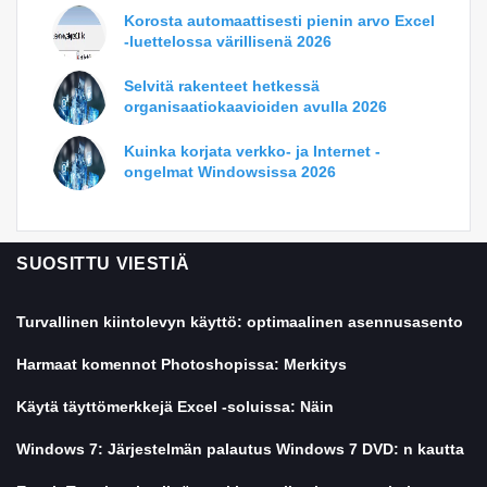
Korosta automaattisesti pienin arvo Excel
-luettelossa värillisenä 2026
Selvitä rakenteet hetkessä
organisaatiokaavioiden avulla 2026
Kuinka korjata verkko- ja Internet -
ongelmat Windowsissa 2026
SUOSITTU VIESTIÄ
Turvallinen kiintolevyn käyttö: optimaalinen asennusasento
Harmaat komennot Photoshopissa: Merkitys
Käytä täyttömerkkejä Excel -soluissa: Näin
Windows 7: Järjestelmän palautus Windows 7 DVD: n kautta