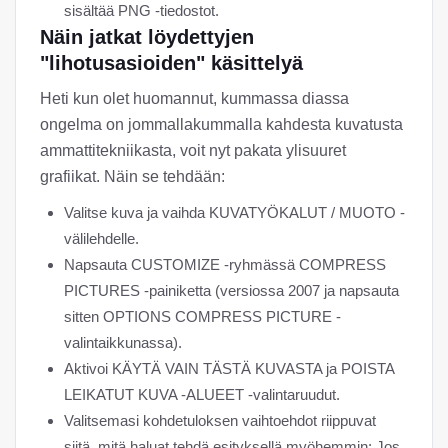
sisältää PNG -tiedostot.
Näin jatkat löydettyjen
"lihotusasioiden" käsittelyä
Heti kun olet huomannut, kummassa diassa
ongelma on jommallakummalla kahdesta kuvatusta
ammattitekniikasta, voit nyt pakata ylisuuret
grafiikat. Näin se tehdään:
Valitse kuva ja vaihda KUVATYÖKALUT / MUOTO -
välilehdelle.
Napsauta CUSTOMIZE -ryhmässä COMPRESS
PICTURES -painiketta (versiossa 2007 ja napsauta
sitten OPTIONS COMPRESS PICTURE -
valintaikkunassa).
Aktivoi KÄYTÄ VAIN TÄSTÄ KUVASTA ja POISTA
LEIKATUT KUVA -ALUEET -valintaruudut.
Valitsemasi kohdetuloksen vaihtoehdot riippuvat
siitä, mitä haluat tehdä esityksellä myöhemmin: Jos