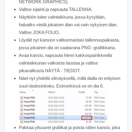
NETWORK GRAPHICS).
Valitse sijainti ja napsauta TALLENNA.
Näyttöön tulee valintaikkuna, jossa kysytään,
haluatko viedä jokaisen dian vai vain nykyisen dian.
Valitse JOKA FOLIO.
Löydät nyt kansion valitsemastasi tallennuspaikasta,
jossa jokainen dia on saatavana PNG -grafiikkana.
Avaa kansio, napsauta hiiren kakkospainikkeella
valintaikkunan valkoista taustaa ja valitse
pikavalikosta NÄYTÄ - TIEDOT.
Näet nyt yhdellä silmäyksellä, millä dialla on erityisen
suuri tiedostokoko. Esimerkissä se on dia 6.
Pakkaa ylisuuret grafiikat ja poista sitten kansio, joka