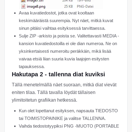
Avaa kuvatiedostot, jotka ovat kooltaan
keskimääräistä suurempia. Nyt näet, mitkä kuvat
sinun pitäisi vaihtaa esityksessä tarvittaessa.
Sulje ZIP -arkisto ja poista se. Valitettavasti MEDIA -
kansion kuvatiedostoilla ei ole dian numeroa. Ne on
yksinkertaisesti numeroitu peräkkäin, mikä lisää
vaivaa etsiä liian suuria kuvia laajojen esitysten
tapauksessa.
Hakutapa 2 - tallenna diat kuviksi
Tällä menetelmällä näet suoraan, mitkä diat vievät
eniten tilaa. Tällä tavalla löydät tällaisen
ylimitoitetun grafiikan hetkessä.
Kun olet lopettanut esityksen, napsauta TIEDOSTO
tai TOIMISTOPAINIKE ja valitse TALLENNA.
Vaihda tiedostotyypiksi PNG -MUOTO (PORTABLE