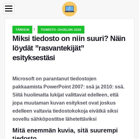
›
TÄRKEIN
TOIMISTO -OHJELMA 2026
Miksi tiedosto on niin suuri? Näin
löydät ”rasvantekijät”
esityksestäsi
Microsoft on parantanut tiedostojen
pakkaamista PowerPoint 2007: ssä ja 2010: ssä.
Siitä huolimatta lukijat valittavat edelleen, että
jopa muutaman kuvan esitykset ovat joskus
edelleen valtavia tiedostokokoja eivätkä siksi
sovellu sähköpostitse lähetettäviksi
Mitä enemmän kuvia, sitä suurempi
tiedosto