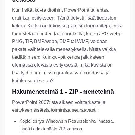
Kun lisäät kuvia dioihin, PowerPoint tallentaa
grafiikan esitykseen. Tämä tietysti lisää tiedoston
kokoa. Kuitenkin lukuisia graafisia formaatteja, jotka
tunnistetaan niiden laajennuksilla, kuten JPG.webp,
PNG, TIF, BMP.webp, EMF tai WMF, voidaan
pakata vaihtelevalla menestyksellä. Mutta vaikka
tiedätkin sen: Kuinka voit kertoa jälkikäteen
olemassa olevasta esityksestä, mikä kuvista on
lisätty dioihin, missä graafisessa muodossa ja
kuinka suuri se on?
Hakumenetelmä 1 - ZIP -menetelmä
PowerPoint 2007: stä alkaen voit tarkastella
esityksen sisäistä toimintaa seuraavasti:
Kopioi esitys Windowsin Resurssienhallinnassa.
Lisää tiedostopääte ZIP kopioon.