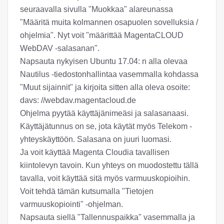
seuraavalla sivulla "Muokkaa" alareunassa
"Määritä muita kolmannen osapuolen sovelluksia /
ohjelmia". Nyt voit "määrittää MagentaCLOUD
WebDAV -salasanan".
Napsauta nykyisen Ubuntu 17.04: n alla olevaa
Nautilus -tiedostonhallintaa vasemmalla kohdassa
"Muut sijainnit" ja kirjoita sitten alla oleva osoite:
davs: //webdav.magentacloud.de
Ohjelma pyytää käyttäjänimeäsi ja salasanaasi.
Käyttäjätunnus on se, jota käytät myös Telekom -
yhteyskäyttöön. Salasana on juuri luomasi.
Ja voit käyttää Magenta Cloudia tavallisen
kiintolevyn tavoin. Kun yhteys on muodostettu tällä
tavalla, voit käyttää sitä myös varmuuskopioihin.
Voit tehdä tämän kutsumalla "Tietojen
varmuuskopiointi" -ohjelman.
Napsauta siellä "Tallennuspaikka" vasemmalla ja