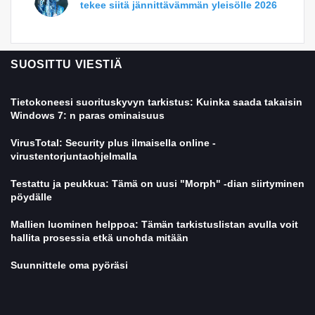
tekee siitä jännittävämmän yleisölle 2026
SUOSITTU VIESTIÄ
Tietokoneesi suorituskyvyn tarkistus: Kuinka saada takaisin
Windows 7: n paras ominaisuus
VirusTotal: Security plus ilmaisella online -
virustentorjuntaohjelmalla
Testattu ja peukkua: Tämä on uusi "Morph" -dian siirtyminen
pöydälle
Mallien luominen helppoa: Tämän tarkistuslistan avulla voit
hallita prosessia etkä unohda mitään
Suunnittele oma pyöräsi