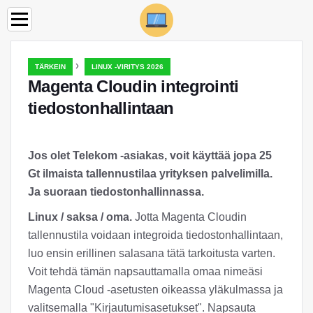
›
TÄRKEIN
LINUX -VIRITYS 2026
Magenta Cloudin integrointi
tiedostonhallintaan
Jos olet Telekom -asiakas, voit käyttää jopa 25
Gt ilmaista tallennustilaa yrityksen palvelimilla.
Ja suoraan tiedostonhallinnassa.
Linux / saksa / oma.
Jotta Magenta Cloudin
tallennustila voidaan integroida tiedostonhallintaan,
luo ensin erillinen salasana tätä tarkoitusta varten.
Voit tehdä tämän napsauttamalla omaa nimeäsi
Magenta Cloud -asetusten oikeassa yläkulmassa ja
valitsemalla "Kirjautumisasetukset". Napsauta