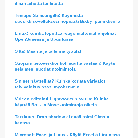
ilman aihetta tai liitettä
Temppu Samsungille: Käynnistä
suosikkisovelluksesi nopeasti Bixby -painikkeella
Linux: kuinka lopettaa reagoimattomat ohjelmat
OpenSusessa ja Ubuntussa
Silta: Määritä ja tallenna työtilat
Suojaus tietoverkkorikollisuutta vastaan: Käytä
selaimesi suodatintoimintoja
Siniset näyttelijät? Kuinka korjata värivalot
talvivalokuvissasi myöhemmin
Videon editointi Lightworksin avulla: Kuinka
käyttää Roll- ja Move -toimintoja oikein
Tarkkuus: Drop shadow ei enää toimi Gimpin
kanssa
Microsoft Excel ja Linux - Käytä Exceliä Linuxissa