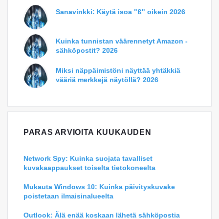
Sanavinkki: Käytä isoa "ß" oikein 2026
Kuinka tunnistan väärennetyt Amazon -
sähköpostit? 2026
Miksi näppäimistöni näyttää yhtäkkiä
vääriä merkkejä näytöllä? 2026
PARAS ARVIOITA KUUKAUDEN
Network Spy: Kuinka suojata tavalliset
kuvakaappaukset toiselta tietokoneelta
Mukauta Windows 10: Kuinka päivityskuvake
poistetaan ilmaisinalueelta
Outlook: Älä enää koskaan lähetä sähköpostia