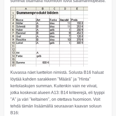
summat ottamalla huomioon luvut salamannopeasti.
Kuvassa näet luettelon nimistä. Solusta B16 haluat
löytää kahden sarakkeen "Määrä" ja "Hinta"
kertolaskujen summan. Kuitenkin vain ne viivat,
jotka koskevat alueen A13: B14 kriteerejä, eli tyyppi
"A" ja väri "keltainen", on otettava huomioon. Voit
tehdä tämän lisäämällä seuraavan kaavan soluun
B16: