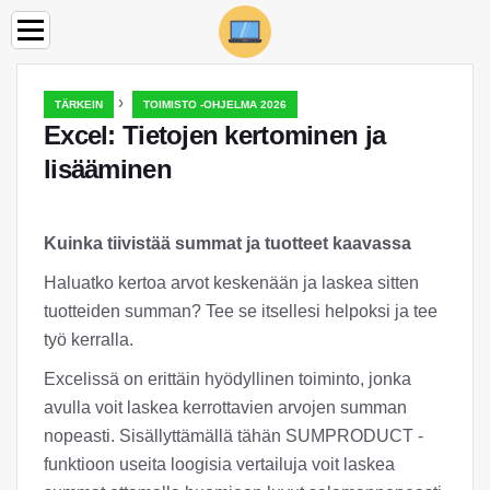
›
TÄRKEIN
TOIMISTO -OHJELMA 2026
Excel: Tietojen kertominen ja
lisääminen
Kuinka tiivistää summat ja tuotteet kaavassa
Haluatko kertoa arvot keskenään ja laskea sitten
tuotteiden summan? Tee se itsellesi helpoksi ja tee
työ kerralla.
Excelissä on erittäin hyödyllinen toiminto, jonka
avulla voit laskea kerrottavien arvojen summan
nopeasti. Sisällyttämällä tähän SUMPRODUCT -
funktioon useita loogisia vertailuja voit laskea