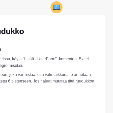
uudukko
i
orissa, käytä "Lisää - UserForm" -komentoa. Excel
tegroimiseksi.
koon, joka varmistaa, että valintaikkunalle annetaan
ttu 6 pisteeseen. Jos haluat muuttaa tätä ruudukkoa,