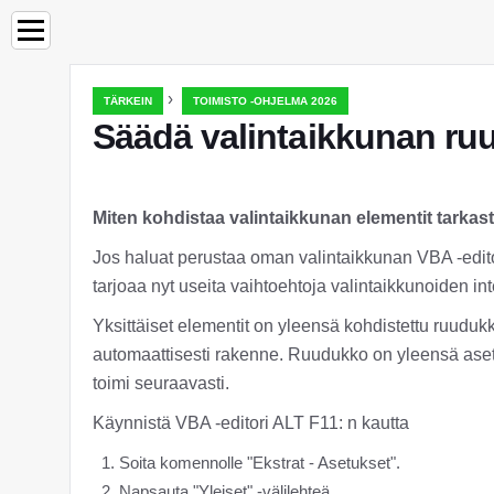
›
TÄRKEIN
TOIMISTO -OHJELMA 2026
Säädä valintaikkunan r
Miten kohdistaa valintaikkunan elementit tarkast
Jos haluat perustaa oman valintaikkunan VBA -edit
tarjoaa nyt useita vaihtoehtoja valintaikkunoiden in
Yksittäiset elementit on yleensä kohdistettu ruuduk
automaattisesti rakenne. Ruudukko on yleensä asete
toimi seuraavasti.
Käynnistä VBA -editori ALT F11: n kautta
Soita komennolle "Ekstrat - Asetukset".
Napsauta "Yleiset" -välilehteä.