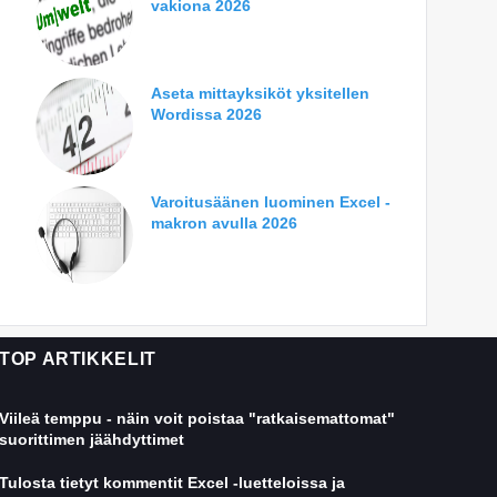
vakiona 2026
Aseta mittayksiköt yksitellen
Wordissa 2026
Varoitusäänen luominen Excel -
makron avulla 2026
TOP ARTIKKELIT
Viileä temppu - näin voit poistaa "ratkaisemattomat"
suorittimen jäähdyttimet
Tulosta tietyt kommentit Excel -luetteloissa ja