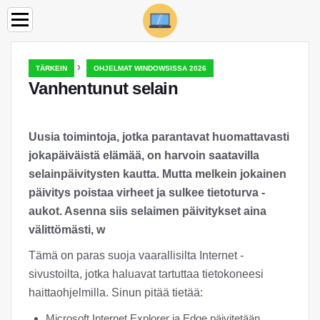
›
TÄRKEIN
OHJELMAT WINDOWSISSA 2026
Vanhentunut selain
Uusia toimintoja, jotka parantavat huomattavasti
jokapäiväistä elämää, on harvoin saatavilla
selainpäivitysten kautta. Mutta melkein jokainen
päivitys poistaa virheet ja sulkee tietoturva -
aukot. Asenna siis selaimen päivitykset aina
välittömästi, w
Tämä on paras suoja vaarallisilta Internet -
sivustoilta, jotka haluavat tartuttaa tietokoneesi
haittaohjelmilla. Sinun pitää tietää:
Microsoft Internet Explorer ja Edge päivitetään