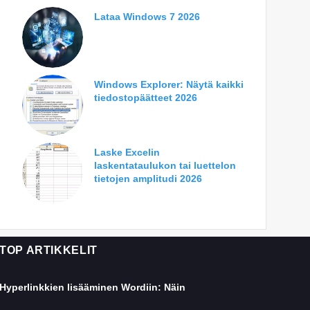
Lataa Windows 7 2026
Windows Explorer: Näytä kaikki
tiedostopäätteet 2026
Laske Excelin
laskentataulukon tai luettelon
tietojen amplitudi 2026
TOP ARTIKKELIT
Hyperlinkkien lisääminen Wordiin: Näin