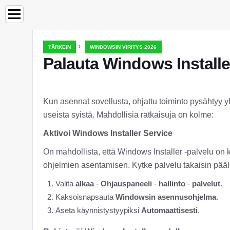
›
TÄRKEIN
WINDOWSIN VIRITYS 2026
Palauta Windows Installe
Kun asennat sovellusta, ohjattu toiminto pysähtyy 
useista syistä. Mahdollisia ratkaisuja on kolme:
Aktivoi Windows Installer Service
On mahdollista, että Windows Installer -palvelu on 
ohjelmien asentamisen. Kytke palvelu takaisin pääl
Valita
alkaa
-
Ohjauspaneeli
-
hallinto
-
palvelut
.
Kaksoisnapsauta
Windowsin asennusohjelma
.
Aseta käynnistystyypiksi
Automaattisesti
.