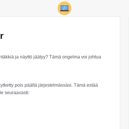
r
yhtäkkiä ja näyttö jäätyy? Tämä ongelma voi johtua
kytketty pois päältä järjestelmässäsi. Tämä estää
le seuraavasti: