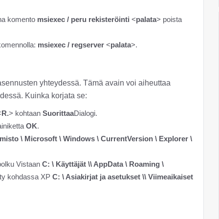
nna komento
msiexec / peru rekisteröinti
<
palata
> poista
 komennolla:
msiexec / regserver
<
palata
>.
 / asennusten yhteydessä. Tämä avain voi aiheuttaa
essä. Kuinka korjata se:
<
R.
> kohtaan
Suorittaa
Dialogi.
iniketta
OK
.
o \ Microsoft \ Windows \ CurrentVersion \ Explorer \
 polku Vistaan
C: \ Käyttäjät \
\ AppData \ Roaming \
etty kohdassa XP
C: \ Asiakirjat ja asetukset \
\ Viimeaikaiset