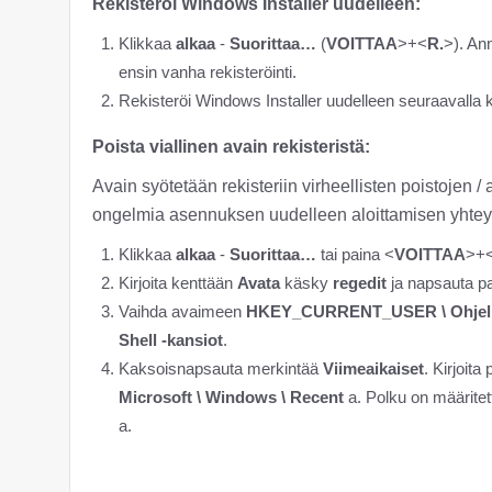
Rekisteröi Windows Installer uudelleen:
Klikkaa
alkaa
-
Suorittaa…
(
VOITTAA
>+<
R.
>). A
ensin vanha rekisteröinti.
Rekisteröi Windows Installer uudelleen seuraavalla
Poista viallinen avain rekisteristä:
Avain syötetään rekisteriin virheellisten poistojen
ongelmia asennuksen uudelleen aloittamisen yhteyd
Klikkaa
alkaa
-
Suorittaa…
tai paina <
VOITTAA
>+
Kirjoita kenttään
Avata
käsky
regedit
ja napsauta pa
Vaihda avaimeen
HKEY_CURRENT_USER \ Ohjelmist
Shell -kansiot
.
Kaksoisnapsauta merkintää
Viimeaikaiset
. Kirjoita
Microsoft \ Windows \ Recent
a. Polku on määrit
a.