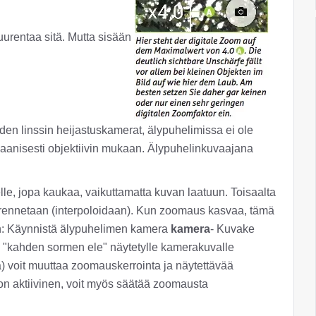
uurentaa sitä. Mutta sisään
yhden linssin heijastuskamerat, älypuhelimissa ei ole
kaanisesti objektiivin mukaan. Älypuhelinkuvaajana
le, jopa kaukaa, vaikuttamatta kuvan laatuun. Toisaalta
rennetaan (interpoloidaan). Kun zoomaus kasvaa, tämä
n: Käynnistä älypuhelimen kamera
kamera
- Kuvake
la "kahden sormen ele" näytetylle kamerakuvalle
ä) voit muuttaa zoomauskerrointa ja näytettävää
n aktiivinen, voit myös säätää zoomausta