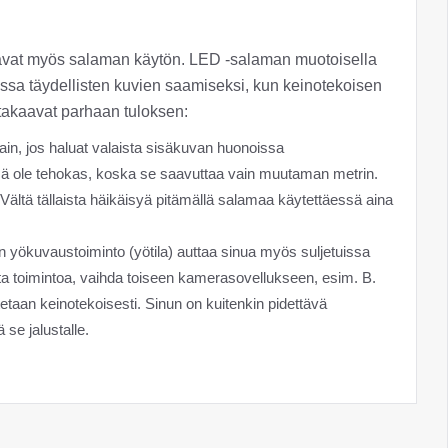
joavat myös salaman käytön. LED -salaman muotoisella
eissa täydellisten kuvien saamiseksi, kun keinotekoisen
ä takaavat parhaan tuloksen:
ain, jos haluat valaista sisäkuvan huonoissa
nsä ole tehokas, koska se saavuttaa vain muutaman metrin.
. Vältä tällaista häikäisyä pitämällä salamaa käytettäessä aina
yökuvaustoiminto (yötila) auttaa sinua myös suljetuissa
ta toimintoa, vaihda toiseen kamerasovellukseen, esim. B.
aan keinotekoisesti. Sinun on kuitenkin pidettävä
ä se jalustalle.