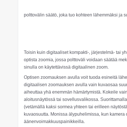
polttovälin säätö, joka tuo kohteen lähemmäksi ja s
Toisin kuin digitaaliset kompakti-, järjestelmä- tai 
optista zoomia, jossa polttoväli voidaan säätää me
sinulla on käytettävissä digitaalinen zoom.
Optisen zoomauksen avulla voit tuoda esineitä lähel
digitaalisen zoomauksen avulla vain kuvaosaa suu
aiheuttaa yhä enemmän hämärtymistä. Kokeile vai
aloitusnäytössä tai sovellusvalikossa. Suorittamal
(vetämällä kaksi sormea yhteen tai erilleen näytöst
kuvaosuutta. Monissa älypuhelimissa, kun kamera o
äänenvoimakkuuspainikkeilla.