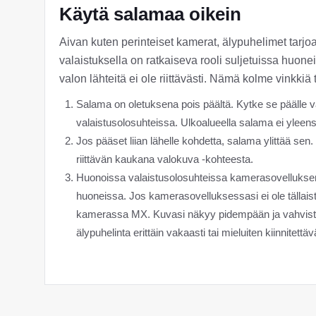
Käytä salamaa oikein
Aivan kuten perinteiset kamerat, älypuhelimet tar
valaistuksella on ratkaiseva rooli suljetuissa huon
valon lähteitä ei ole riittävästi. Nämä kolme vinkki
Salama on oletuksena pois päältä. Kytke se päälle v
valaistusolosuhteissa. Ulkoalueella salama ei ylee
Jos pääset liian lähelle kohdetta, salama ylittää sen
riittävän kaukana valokuva -kohteesta.
Huonoissa valaistusolosuhteissa kamerasovelluksen 
huoneissa. Jos kamerasovelluksessasi ei ole tällais
kamerassa MX. Kuvasi näkyy pidempään ja vahvistet
älypuhelinta erittäin vakaasti tai mieluiten kiinnitettäv