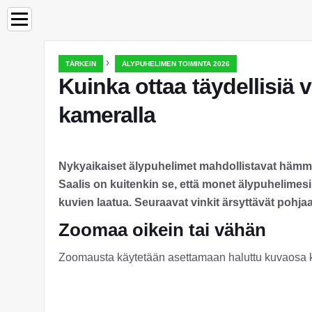
›
TÄRKEIN
ÄLYPUHELIMEN TOIMINTA 2026
Kuinka ottaa täydellisiä
kameralla
Nykyaikaiset älypuhelimet mahdollistavat hämmä
Saalis on kuitenkin se, että monet älypuhelimesi
kuvien laatua. Seuraavat vinkit ärsyttävät pohja
Zoomaa oikein tai vähän
Zoomausta käytetään asettamaan haluttu kuvaosa