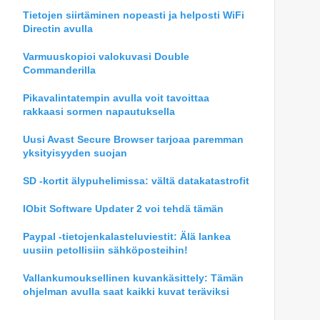
Tietojen siirtäminen nopeasti ja helposti WiFi
Directin avulla
Varmuuskopioi valokuvasi Double
Commanderilla
Pikavalintatempin avulla voit tavoittaa
rakkaasi sormen napautuksella
Uusi Avast Secure Browser tarjoaa paremman
yksityisyyden suojan
SD -kortit älypuhelimissa: vältä datakatastrofit
IObit Software Updater 2 voi tehdä tämän
Paypal -tietojenkalasteluviestit: Älä lankea
uusiin petollisiin sähköposteihin!
Vallankumouksellinen kuvankäsittely: Tämän
ohjelman avulla saat kaikki kuvat teräviksi