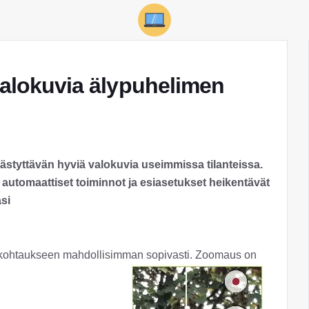
 valokuvia älypuhelimen
styttävän hyviä valokuvia useimmissa tilanteissa.
 automaattiset toiminnot ja esiasetukset heikentävät
asi
 kohtaukseen mahdollisimman sopivasti. Zoomaus on