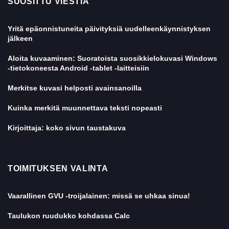
SUOSITTU VIESTIÄ
Yritä epäonnistuneita päivityksiä uudelleenkäynnistyksen
jälkeen
Aloita kuvaaminen: Suoratoista suosikkielokuvasi Windows
-tietokoneesta Android -tablet -laitteisiin
Merkitse kuvasi helposti avainsanoilla
Kuinka merkitä muunnettava teksti nopeasti
Kirjoittaja: koko sivun taustakuva
TOIMITUKSEN VALINTA
Vaarallinen GVU -troijalainen: missä se uhkaa sinua!
Taulukon ruudukko kohdassa Calc