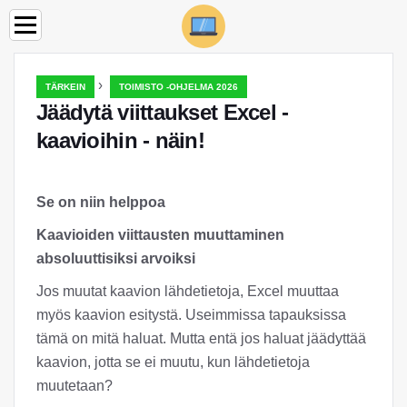
›
TÄRKEIN
TOIMISTO -OHJELMA 2026
Jäädytä viittaukset Excel -
kaavioihin - näin!
Se on niin helppoa
Kaavioiden viittausten muuttaminen
absoluuttisiksi arvoiksi
Jos muutat kaavion lähdetietoja, Excel muuttaa
myös kaavion esitystä. Useimmissa tapauksissa
tämä on mitä haluat. Mutta entä jos haluat jäädyttää
kaavion, jotta se ei muutu, kun lähdetietoja
muutetaan?