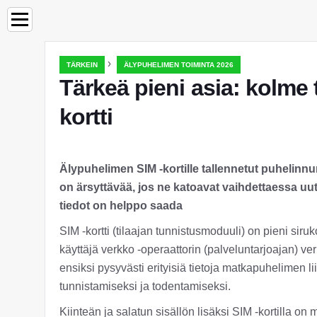
›
TÄRKEIN
ÄLYPUHELIMEN TOIMINTA 2026
Tärkeä pieni asia: kolme
kortti
Älypuhelimen SIM -kortille tallennetut puhelinnum
on ärsyttävää, jos ne katoavat vaihdettaessa uute
tiedot on helppo saada
SIM -kortti (tilaajan tunnistusmoduuli) on pieni sir
käyttäjä verkko -operaattorin (palveluntarjoajan) ver
ensiksi pysyvästi erityisiä tietoja matkapuhelimen l
tunnistamiseksi ja todentamiseksi.
Kiinteän ja salatun sisällön lisäksi SIM -kortilla on m