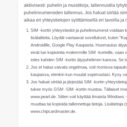
aktiivisesti: puhelin ja muistikirja, tallennustila lyh
puhelinnumeroiden tallennus. Jos haluat siirtää siirr
aikaa eri yhteystietojen syöttämisellä eri tavoilla ja
SIM -kortin yhteystiedot ja puhelinnumerot voidaan kop
lisälaitteita. Löydät vastaavat sovellukset, kuten "Kop
Androidille, Google Play Kaupasta. Huomautus älypuhe
eivät tue kopiointia molemmille SIM -korteille, vaan vai
edes kahden SIM -kortin älypuhelimen kanssa. Se tark
Jos et halua vaivata ongelmaa, voit monissa tapauks
kaupassa, etenkin kun muutat sopimustasi. Kysy vai
Jos haluat siirtää ja järjestää SIM -kortin yhteystie
tukee myös GSM -SIM -kortin muotoa. Tällaiset moniko
www.pearl.de. Sitten voit käyttää ilmaista Windows 
muuttaa tai kopioida tallennettuja tietoja. Lisätietoja 
www.chipcardmaster.de.