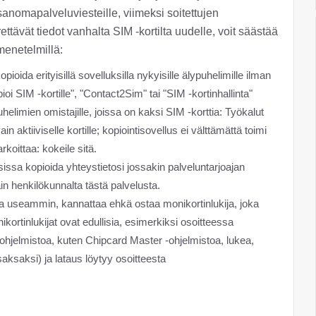
ytsanomapalveluviesteille, viimeksi soitettujen
ettävät tiedot vanhalta SIM -kortilta uudelle, voit säästää
 menetelmillä:
ioida erityisillä sovelluksilla nykyisille älypuhelimille ilman
ioi SIM -kortille", "Contact2Sim" tai "SIM -kortinhallinta"
limien omistajille, joissa on kaksi SIM -korttia: Työkalut
n aktiiviselle kortille; kopiointisovellus ei välttämättä toimi
oittaa: kokeile sitä.
issa kopioida yhteystietosi jossakin palveluntarjoajan
n henkilökunnalta tästä palvelusta.
toja useammin, kannattaa ehkä ostaa monikortinlukija, joka
rtinlukijat ovat edullisia, esimerkiksi osoitteessa
-ohjelmistoa, kuten Chipcard Master -ohjelmistoa, lukea,
(saksaksi) ja lataus löytyy osoitteesta