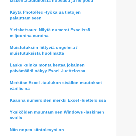
laskentataulukoista nopeasti ja helposti
Käytä PhotoRec -työkalua tietojen
palauttamiseen
Yleiskatsaus: Näytä numerot Excelissä
miljoonina euroina
Muistutuksiin liittyviä ongelmia /
muistutuksista huolimatta
Laske kuinka monta kertaa jokainen
päivämäärä näkyy Excel -luettelossa
Merkitse Excel -taulukon sisällön muutokset
värillisinä
Käännä numeroiden merkki Excel -luetteloissa
Yksiköiden muuntaminen Windows -laskimen
avulla
Niin nopea kiintolevysi on